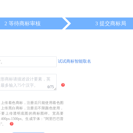
2 等待商标审核
3 提交商标局
试试商标智能取名
写。
0/75
：
上传着色商标，注册后只能使用着色图
；上传黑白商标，注册后不限颜色使用，
不要上传透明底图的商标图样。宽高要
400px-1500px。生成字体：“阿里巴巴普
”。