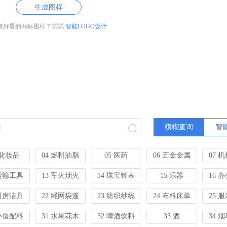
生成图样
有好看的商标图样？试试
智能LOGO设计
模糊查询
智
 化妆品
04 燃料油脂
05 医药
06 五金金属
07 
 运输工具
13 军火烟火
14 珠宝钟表
15 乐器
16 
 厨房洁具
22 绳网袋篷
23 纺织纱线
24 布料床单
25 
 小食配料
31 水果花木
32 啤酒饮料
33 酒
34 