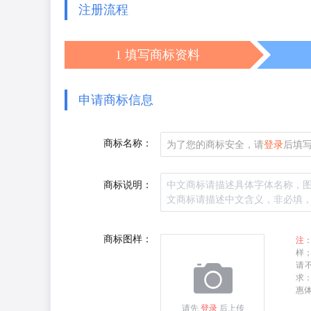
注册流程
1 填写商标资料
申请商标信息
商标名称：
为了您的商标安全，请
登录
后填
商标说明：
商标图样：
注
样
请
求：
惠体
请先
登录
后上传