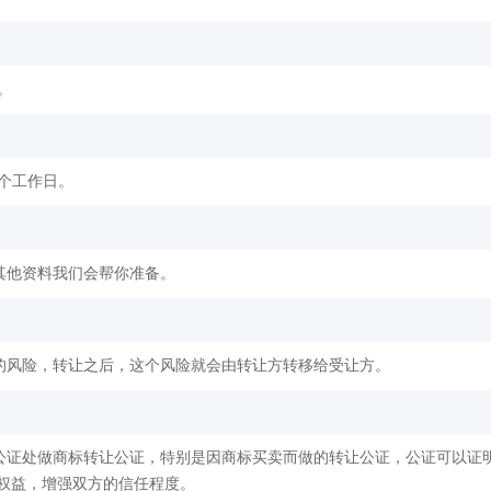
。
2个工作日。
其他资料我们会帮你准备。
的风险，转让之后，这个风险就会由转让方转移给受让方。
公证处做商标转让公证，特别是因商标买卖而做的转让公证，公证可以证
权益，增强双方的信任程度。