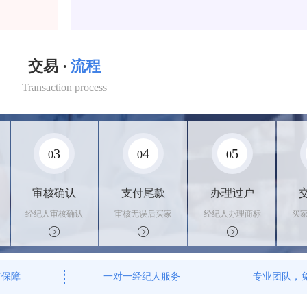
交易 ·
流程
Transaction process
3
4
5
0
0
0
审核确认
支付尾款
办理过户
经纪人审核确认
审核无误后买家
经纪人办理商标
买
商标状态
支付尾款，卖家
转让手续，交付
料
办理相关手续
相关证书
资
有保障
一对一经纪人服务
专业团队，