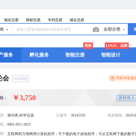
域名注册
商标交易
专利交易
域名交易
查询
全部分类
商标
LOGO、品牌
产服务
孵化服务
智能注册
智能设计
轮会
商标局备案
同名商标
￥3,750
格：
该持有人
类：
第09类-科学仪器
注册号：
30145195
有效期限：
2019-0
组：
0901 0911 0921
围：
互联网和万维网用计算机程序；可下载的电子游戏程序；可从互联网下载的数字