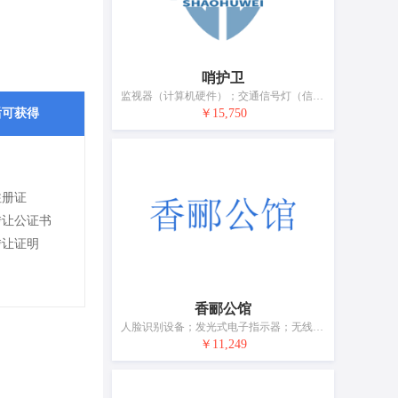
哨护卫
监视器（计算机硬件）；交通信号灯（信号装置）；内部通信装置；摄像机；照相机（摄影）；运载工具用测速仪；配电箱；灭火器；电子防盗装置；生物指纹门锁
后可获得
￥15,750
注册证
转让公证书
转让证明
香郦公馆
人脸识别设备；发光式电子指示器；无线电设备；放映设备；计量仪器；电插头；救生器械和设备；声音警报器；电池充电器
￥11,249