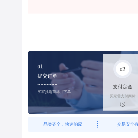
1
0
2
0
提交订单
支付定金
买家挑选商标并下单
买家需支付商标
标价的10%的购
买订金
品类齐全，快速响应
交易安全