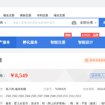
域名注册
商标交易
专利交易
域名交易
查询
全部分类
商标
LOGO、品牌
产服务
孵化服务
智能注册
智能设计
形
商标局备案
￥8,549
格：
该持有人
类：
第25类-服装鞋帽
注册号：
74280426
有效期限：
2024-0
组：
2501 2502 2503 2504 2505 2507 2508 2509 2510 2511 2512 2513
围：
服装；婴儿全套衣；游泳衣；鞋（脚上的穿着物）；帽；袜；手套（服装）；领