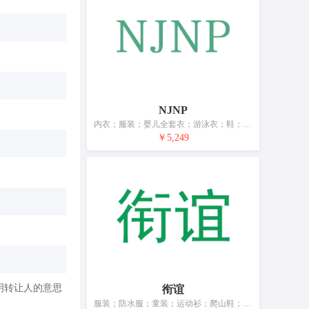
NJNP
内衣；服装；婴儿全套衣；游泳衣；鞋；帽；袜；手套（服装）；围巾；腰带
￥5,249
明转让人的意思
衔谊
服装；防水服；童装；运动衫；爬山鞋；鞋；帽；袜；手套（服装）；皮带（服饰用）