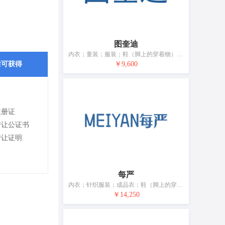
图奎迪
内衣；童装；服装；鞋（脚上的穿着物）；帽；袜；手套（服装）；围巾；腰带；婚纱
后可获得
￥9,600
注册证
转让公证书
转让证明
每严
内衣；针织服装；成品衣；鞋（脚上的穿着物）；帽；袜；围巾；皮带（服饰用）
￥14,250