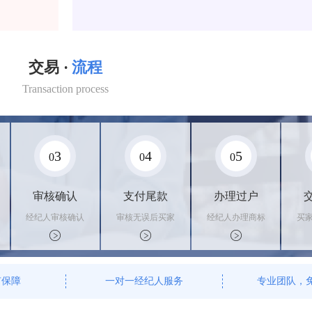
交易 ·
流程
Transaction process
3
4
5
0
0
0
审核确认
支付尾款
办理过户
经纪人审核确认
审核无误后买家
经纪人办理商标
买
商标状态
支付尾款，卖家
转让手续，交付
料
办理相关手续
相关证书
资
有保障
一对一经纪人服务
专业团队，