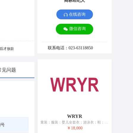
商标经纪人
在线咨询
微信咨询
联系电话：023-63118850
后才放款
常见问题
WRYR
童装；服装；婴儿全套衣；游泳衣；鞋；帽；袜；手套（服装）；围巾；腰带
期号
￥18,000