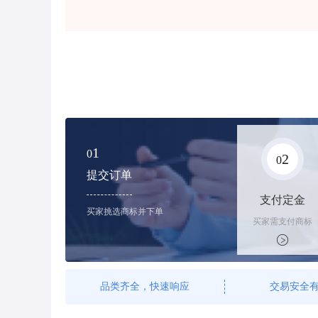
1
0
2
0
提交订单
支付定金
买家挑选商标并下单
买家需支付商标
标价的10%的购
买订金
品类齐全，快速响应
交易安全