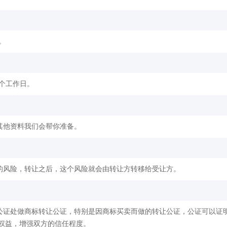
。
2个工作日。
其他资料我们会帮你准备。
的风险，转让之后，这个风险就会由转让方转移给受让方。
公证处做商标转让公证，特别是因商标买卖而做的转让公证，公证可以证
权益，增强双方的信任程度。