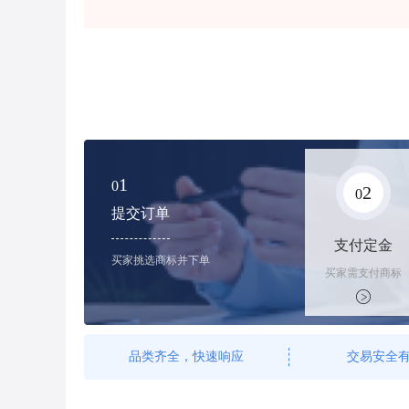
1
0
2
0
提交订单
支付定金
买家挑选商标并下单
买家需支付商标
标价的10%的购
买订金
品类齐全，快速响应
交易安全