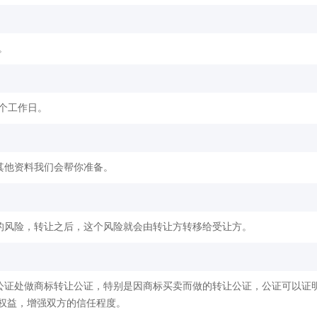
。
2个工作日。
其他资料我们会帮你准备。
的风险，转让之后，这个风险就会由转让方转移给受让方。
公证处做商标转让公证，特别是因商标买卖而做的转让公证，公证可以证
权益，增强双方的信任程度。