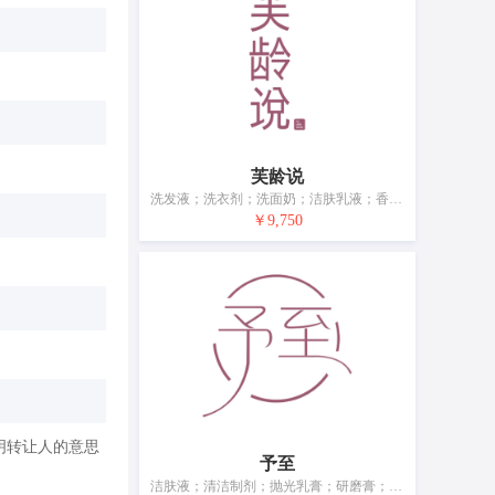
芙龄说
洗发液；洗衣剂；洗面奶；洁肤乳液；香皂；香精油；化妆品；祛斑霜；美容面膜；牙膏
￥9,750
明转让人的意思
予至
洁肤液；清洁制剂；抛光乳膏；研磨膏；个人用香精油；化妆品；化妆制剂；牙膏；沐浴用香草；动物用化妆品