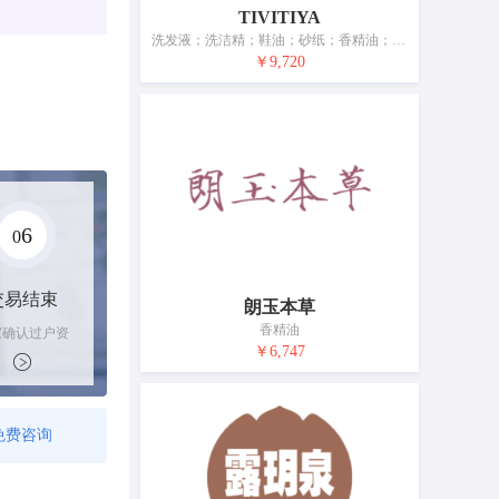
TIVITIYA
洗发液；洗洁精；鞋油；砂纸；香精油；化妆品；牙膏；香木；动物用沐浴露（不含药物的清洁制剂）；空气芳香剂
￥9,720
6
0
交易结束
朗玉本草
香精油
家确认过户资
后，平台解冻
￥6,747
金支付卖家
免费咨询