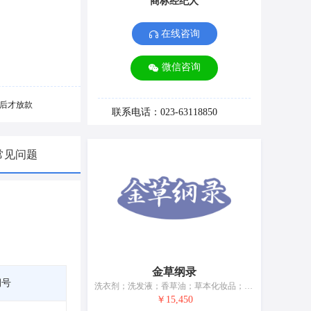
商标经纪人
在线咨询
微信咨询
后才放款
联系电话：023-63118850
常见问题
金草纲录
期号
洗衣剂；洗发液；香草油；草本化妆品；花露水；乌发乳；美容面膜；生发油；牙膏；非医用漱口剂
￥15,450