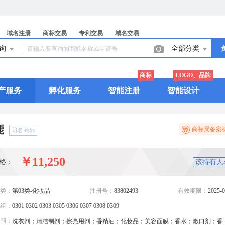
域名注册
商标交易
专利交易
域名交易
查询
全部分类
商标
LOGO、品牌
产服务
孵化服务
智能注册
智能设计
鹿
商标局备案
同名商标
￥11,250
格：
该持有人
类：
第03类-化妆品
注册号：
83802493
有效期限：
2025-0
组：
0301 0302 0303 0305 0306 0307 0308 0309
围：
洗衣剂；清洁制剂；擦亮用剂；香精油；化妆品；美容面膜；香水；漱口剂；香