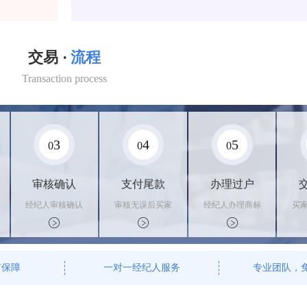
交易 ·
流程
Transaction process
3
4
5
0
0
0
审核确认
支付尾款
办理过户
经纪人审核确认
审核无误后买家
经纪人办理商标
买
商标状态
支付尾款，卖家
转让手续，交付
料
办理相关手续
相关证书
资
有保障
一对一经纪人服务
专业团队，