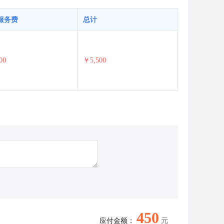
服务费
总计
00
￥5,500
450
应付金额：
元