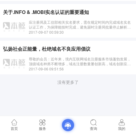
关于.INFO & .MOBI实名认证的重要通知
应注册局及工信部相关实名要求，需在规定时间内完成域名实名
认证工作，为保障能按时完成，避免届时注册局批量停止解析为
您带来不便。请于6月8日之前在会员管理中心上传有效的.info &
2017-09-07 00:59:30
.mobi ···
弘扬社会正能量，杜绝域名不良应用倡议
尊敬的会员：近年来，境内互联网域名注册服务市场蓬勃发展，
顶级域名种类不断增多，域名注册数量屡创新高，域名创新应用
层出不穷，为数字经济和“互联网+”创新发展提供了有效支撑。但
2017-09-06 09:51:56
是，“善良”的域名，也有少数···
没有更多了
首页
服务
查询
我的