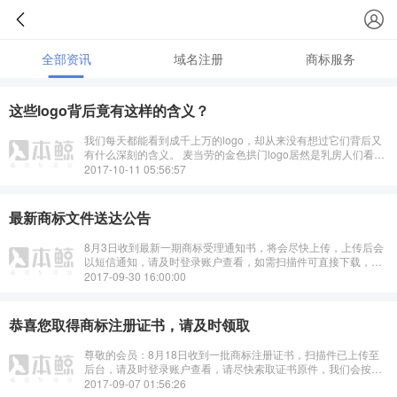
全部资讯
域名注册
商标服务
这些logo背后竟有这样的含义？
我们每天都能看到成千上万的logo，却从来没有想过它们背后又
有什么深刻的含义。 麦当劳的金色拱门logo居然是乳房人们看到
麦当劳的logo时总是会不假思索地认为麦当劳标志只不过是表示
2017-10-11 05:56:57
···
最新商标文件送达公告
8月3日收到最新一期商标受理通知书，将会尽快上传，上传后会
以短信通知，请及时登录账户查看，如需扫描件可直接下载，如
需要原件请索取，我们会按照先后尽快安排顺丰到付寄出！···
2017-09-30 16:00:00
恭喜您取得商标注册证书，请及时领取
尊敬的会员：8月18日收到一批商标注册证书，扫描件已上传至
后台，请及时登录账户查看，请尽快索取证书原件，我们会按照
先后尽快安排寄出！ ···
2017-09-07 01:56:26